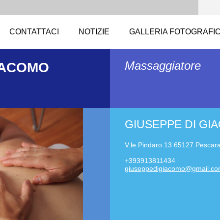
CONTATTACI
NOTIZIE
GALLERIA FOTOGRAFI
Massaggiatore
IACOMO
GIUSEPPE DI GI
V.le Pindaro 13 65127 Pescara
+393913811434
giuseppe
digiacom
o@gmail.
co