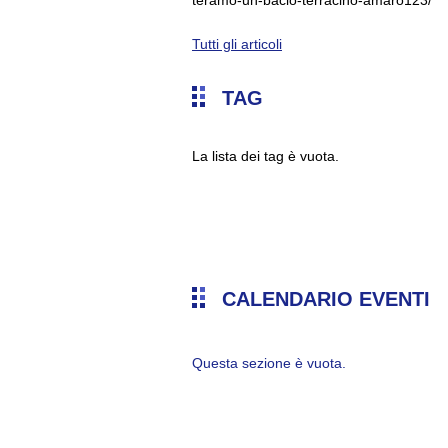
teramo-un-bacio-terracino-amaro123/
Tutti gli articoli
TAG
La lista dei tag è vuota.
CALENDARIO EVENTI
Questa sezione è vuota.